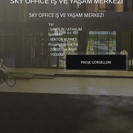
SKY OFFICE İŞ VE YAŞAM MERKEZİ
SKY OFFICE İŞ VE YAŞAM MERKEZİ
Yer
: SAMSUN / ATAKUM
İşveren
: VEKTÖR KUVVET
Projelendirme Yılı
: 2023
Proje Alanı
: 10000M²
PROJE GÖRSELLERI